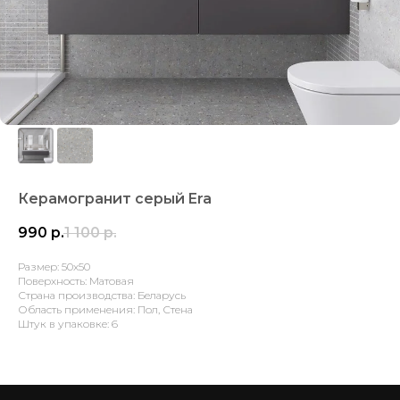
Керамогранит серый Era
990
р.
1 100
р.
Размер: 50х50
Поверхность: Матовая
Страна производства: Беларусь
Область применения: Пол, Стена
Штук в упаковке: 6