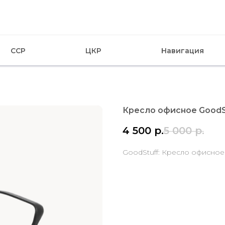
CCP
ЦКР
Навигация
Кресло офисное GoodS
4 500
р.
5 000
р.
GoodStuff: Кресло офисно