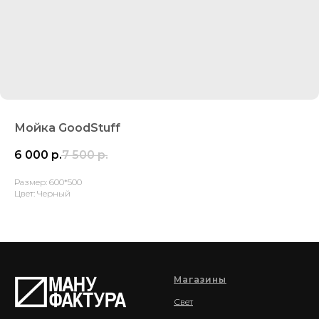
Мойка GoodStuff
6 000
р.
7 500
р.
Размер: 600*500
Цвет: Черный
Магазины
Свет