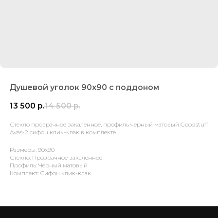
Душевой уголок 90х90 с поддоном
13 500
р.
14 500
р.
Стекло прозрачное закаленное, профиль черный матовый Goodstuff
Avas-2 сифон клик-клак в комплекте
Размеры: 90х90
Стекло: Прозрачное закаленное
Профиль: Черный матовый
Комплект: Сифон клик-клак