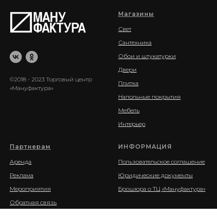
Магазины
Свет
Сантехника
Обои и штукатурки
Двери
©2018 - 2023 Торговый центр
Плитка
«Мануфактура»
Напольные покрытия
Мебель
Интерьер
Партнерам
ИНФОРМАЦИЯ
Аренда
Пользовательское соглашение
Реклама
Юридические документы
Мероприятия
Брошюра о ТЦ «Мануфактура»
Обратная связь