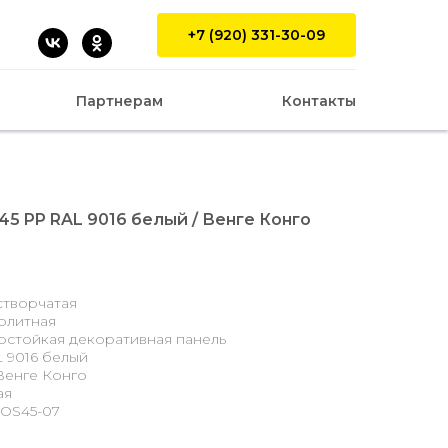
+7 (920) 331-30-09
Партнерам
Контакты
45 PP RAL 9016 белый / Венге Конго
створчатая
олитная
остойкая декоративная панель
 9016 белый
Венге Конго
ая
 OS45-07