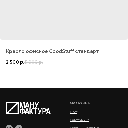
Кресло офисное GoodStuff стандарт
2 500
р.
3 000
р.
Магазины
Свет
Сантехника
Обои и штукатурки