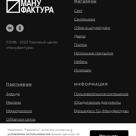
Магазины
Свет
Сантехника
Обои и штукатурки
Двери
©2018 - 2023 Торговый центр
Плитка
«Мануфактура»
Напольные покрытия
Мебель
Интерьер
Партнерам
ИНФОРМАЦИЯ
Аренда
Пользовательское соглашение
Реклама
Юридические документы
Мероприятия
Брошюра о ТЦ «Мануфактура»
Обратная связь
Нажмите "Принять", если вы согласны
с
условиями использования
ваших данных на