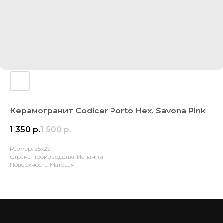
Керамогранит Codicer Porto Hex. Savona Pink
1 350
р.
1 500
р.
Размер: 25x22
Страна производства: Испания
Поверхность: Матовая