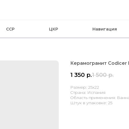
CCP
ЦКР
Навигация
Керамогранит Codicer H
1 350
р.
1 500
р.
Размер: 25x22
Страна: Испания
Область применения: Ванна,
Штук в упаковке: 25