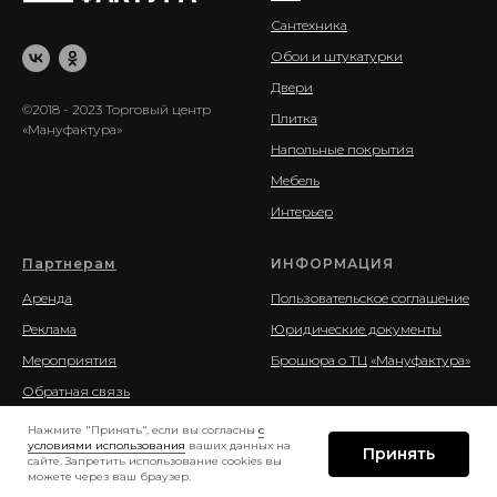
Сантехника
Обои и штукатурки
Двери
©2018 - 2023 Торговый центр
Плитка
«Мануфактура»
Напольные покрытия
Мебель
Интерьер
Партнерам
ИНФОРМАЦИЯ
Аренда
Пользовательское соглашение
Реклама
Юридические документы
Мероприятия
Брошюра о ТЦ «Мануфактура»
Обратная связь
Нажмите "Принять", если вы согласны
с
условиями использования
ваших данных на
Принять
сайте. Запретить использование cookies вы
можете через ваш браузер.