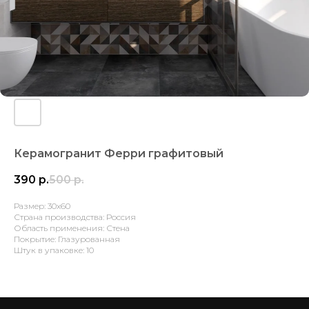
Керамогранит Ферри графитовый
390
р.
500
р.
Размер: 30х60
Страна производства: Россия
Область применения: Стена
Покрытие: Глазурованная
Штук в упаковке: 10