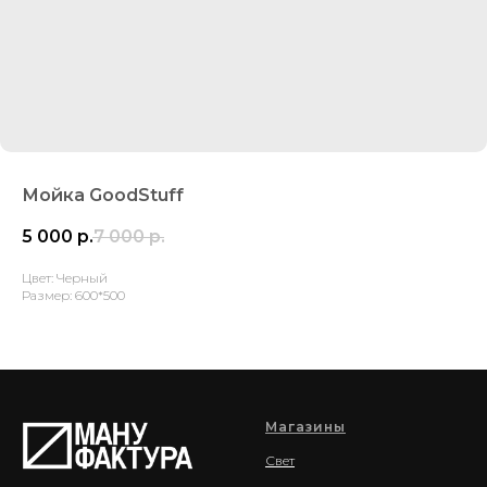
Мойка GoodStuff
5 000
р.
7 000
р.
Цвет: Черный
Размер: 600*500
Магазины
Свет