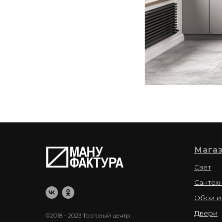
Мага
Свет
Сантех
Обои и
Двери
©2018 - 2023 Торговый центр