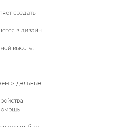
оляет создать
аются в дизайн
ной высоте,
 чем отдельные
тройства
 помощь