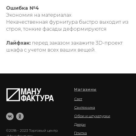
Ошибка №4
Экономия на материалах
Некачественная фурнитура быстро выходит из
строя, тонкие фасады деформируются
Лайфхак:
перед заказом закажите 3D-проект
шкафа с учетом всех ваших вещей.
Магазины
Свет
Сантехника
Обои и штукатурки
Двери
©2018 - 2023 Торговый центр
Плитка
«Мануфактура»