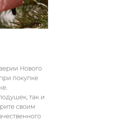
верии Нового
 при покупке
ке.
подушек, так и
арите своим
качественного