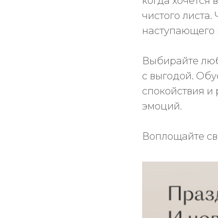
когда хочется 
чистого листа
наступающего г
Выбирайте люб
с выгодой. Обу
спокойствия и 
эмоций.
Воплощайте св