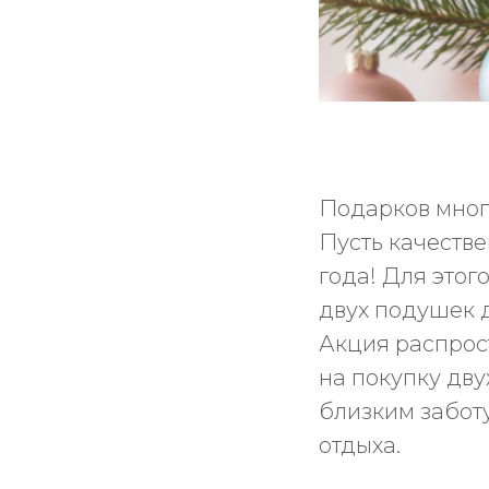
Подарков мног
Пусть качеств
года! Для этог
двух подушек д
Акция распрост
на покупку дву
близким заботу
отдыха.