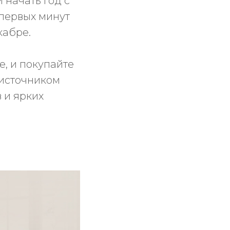
 начать год с
 первых минут
кабре.
, и покупайте
 источником
 и ярких