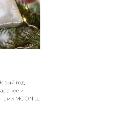
Новый год
заранее и
ванами MOON со